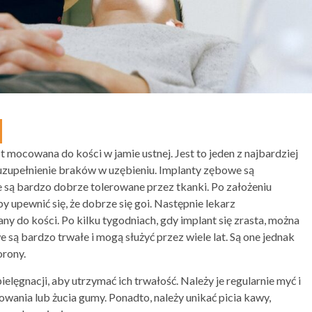
st mocowana do kości w jamie ustnej. Jest to jeden z najbardziej
uzupełnienie braków w uzębieniu. Implanty zębowe są
re są bardzo dobrze tolerowane przez tkanki. Po założeniu
upewnić się, że dobrze się goi. Następnie lekarz
ny do kości. Po kilku tygodniach, gdy implant się zrasta, można
ą bardzo trwałe i mogą służyć przez wiele lat. Są one jednak
orony.
ęgnacji, aby utrzymać ich trwałość. Należy je regularnie myć i
wania lub żucia gumy. Ponadto, należy unikać picia kawy,