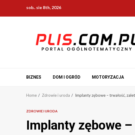
Skip
sob.. sie 8th, 2026
to
content
BIZNES
DOM I OGRÓD
MOTORYZACJA
Home
Zdrowie i uroda
Implanty zębowe – trwałość, zalet
ZDROWIE I URODA
Implanty zębowe – t