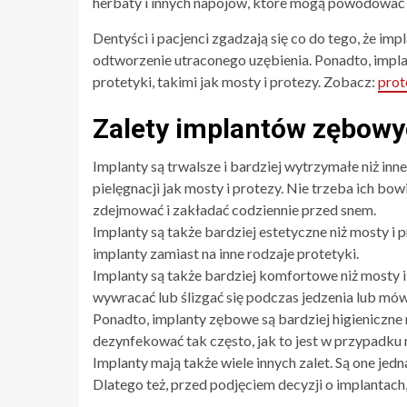
herbaty i innych napojów, które mogą powodować 
Dentyści i pacjenci zgadzają się co do tego, że i
odtworzenie utraconego uzębienia. Ponadto, impla
protetyki, takimi jak mosty i protezy. Zobacz:
prot
Zalety implantów zębow
Implanty są trwalsze i bardziej wytrzymałe niż inn
pielęgnacji jak mosty i protezy. Nie trzeba ich bo
zdejmować i zakładać codziennie przed snem.
Implanty są także bardziej estetyczne niż mosty i 
implanty zamiast na inne rodzaje protetyki.
Implanty są także bardziej komfortowe niż mosty i
wywracać lub ślizgać się podczas jedzenia lub mów
Ponadto, implanty zębowe są bardziej higieniczne 
dezynfekować tak często, jak to jest w przypadku 
Implanty mają także wiele innych zalet. Są one jed
Dlatego też, przed podjęciem decyzji o implantach,