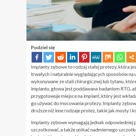
Podziel się
Implanty zębowe to rodzaj stałej protezy, która je
trwałych i naturalnie wyglądających sposobów na 
wykonywane ze stali chirurgicznej lub tytanu, któ
implantu, głowa jest poddawana badaniom RTG, aby 
przygotowuje miejsce na implant, który jest wkłada
go używać do mocowania protezy. Implanty zębowe s
droższe niż inne rodzaje protez, takie jak mosty i k
Implanty zębowe wymagają jednak odpowiedniej piel
szczotkować, a także unikać nadmiernego szczotko