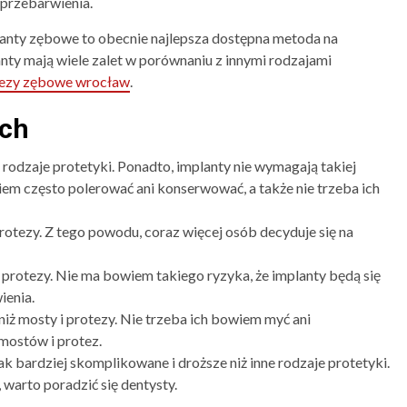
przebarwienia.
mplanty zębowe to obecnie najlepsza dostępna metoda na
nty mają wiele zalet w porównaniu z innymi rodzajami
ezy zębowe wrocław
.
ych
e rodzaje protetyki. Ponadto, implanty nie wymagają takiej
wiem często polerować ani konserwować, a także nie trzeba ich
protezy. Z tego powodu, coraz więcej osób decyduje się na
 protezy. Nie ma bowiem takiego ryzyka, że implanty będą się
ienia.
niż mosty i protezy. Nie trzeba ich bowiem myć ani
mostów i protez.
nak bardziej skomplikowane i droższe niż inne rodzaje protetyki.
 warto poradzić się dentysty.