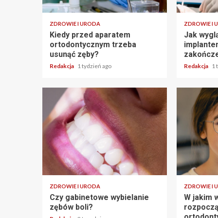
ZDROWIE I URODA
ZDROWIE I 
Kiedy przed aparatem
Jak wygl
ortodontycznym trzeba
implante
usunąć zęby?
zakończe
Redakcja
1 tydzień ago
Redakcja
1 
ZDROWIE I URODA
ZDROWIE I 
Czy gabinetowe wybielanie
W jakim w
zębów boli?
rozpoczą
ortodont