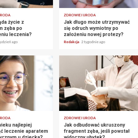
URODA
ZDROWIE I URODA
ąda życie z
Jak długo może utrzymywać
m zęba po
się odruch wymiotny po
niu leczenia?
założeniu nowej protezy?
tydzień ago
Redakcja
2 tygodnie ago
URODA
ZDROWIE I URODA
ieku najlepiej
Jak odbudować ukruszony
ć leczenie aparatem
fragment zęba, jeśli powstał
ycznym u dziecka?
widoczny ubytek?