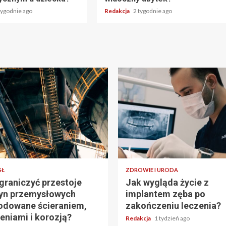
tygodnie ago
Redakcja
2 tygodnie ago
SŁ
ZDROWIE I URODA
graniczyć przestoje
Jak wygląda życie z
yn przemysłowych
implantem zęba po
dowane ścieraniem,
zakończeniu leczenia?
eniami i korozją?
Redakcja
1 tydzień ago