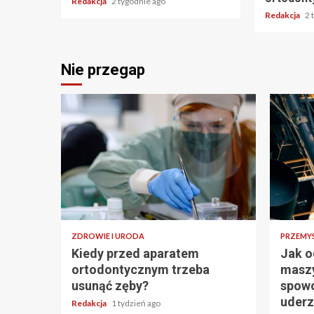
Redakcja
2 tygodnie ago
Redakcja
2 
Nie przegap
ZDROWIE I URODA
PRZEMY
Kiedy przed aparatem
Jak o
ortodontycznym trzeba
masz
usunąć zęby?
spowo
uderz
Redakcja
1 tydzień ago