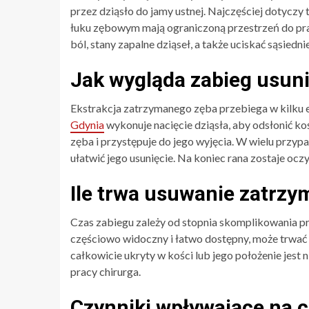
przez dziąsło do jamy ustnej. Najczęściej dotyczy
łuku zębowym mają ograniczoną przestrzeń do p
ból, stany zapalne dziąseł, a także uciskać sąsiedn
Jak wygląda zabieg usun
Ekstrakcja zatrzymanego zęba przebiega w kilku e
Gdynia
wykonuje nacięcie dziąsła, aby odsłonić k
zęba i przystępuje do jego wyjęcia. W wielu przypa
ułatwić jego usunięcie. Na koniec rana zostaje ocz
Ile trwa usuwanie zatrz
Czas zabiegu zależy od stopnia skomplikowania pr
częściowo widoczny i łatwo dostępny, może trwać 
całkowicie ukryty w kości lub jego położenie jes
pracy chirurga.
Czynniki wpływające na c