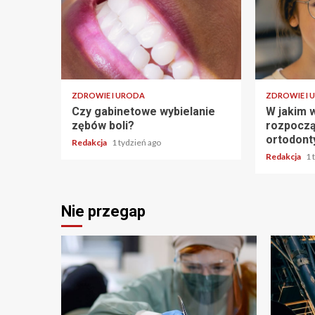
ZDROWIE I URODA
ZDROWIE I 
Czy gabinetowe wybielanie
W jakim w
zębów boli?
rozpoczą
ortodont
Redakcja
1 tydzień ago
Redakcja
1 
Nie przegap