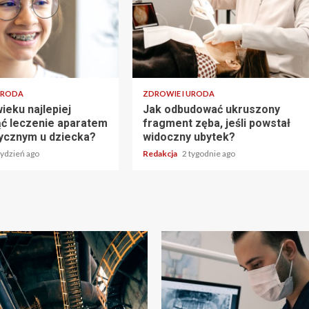
URODA
ZDROWIE I URODA
ieku najlepiej
Jak odbudować ukruszony
ć leczenie aparatem
fragment zęba, jeśli powstał
ycznym u dziecka?
widoczny ubytek?
tydzień ago
Redakcja
2 tygodnie ago