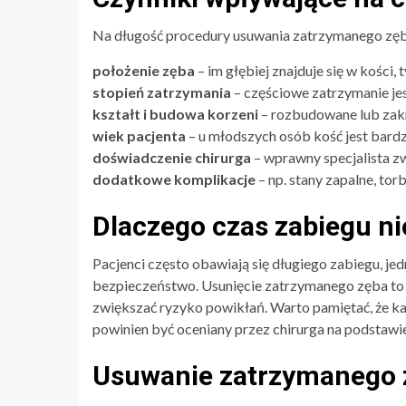
Na długość procedury usuwania zatrzymanego zęb
położenie zęba
– im głębiej znajduje się w kości, 
stopień zatrzymania
– częściowe zatrzymanie jest
kształt i budowa korzeni
– rozbudowane lub zakr
wiek pacjenta
– u młodszych osób kość jest bardzi
doświadczenie chirurga
– wprawny specjalista z
dodatkowe komplikacje
– np. stany zapalne, to
Dlaczego czas zabiegu ni
Pacjenci często obawiają się długiego zabiegu, jed
bezpieczeństwo. Usunięcie zatrzymanego zęba to 
zwiększać ryzyko powikłań. Warto pamiętać, że każ
powinien być oceniany przez chirurga na podstawie
Usuwanie zatrzymanego z