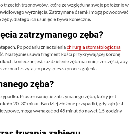
 to trzecich trzonowców, które ze względu na swoje położenie w
rawidłowego wyrznięcia. Zatrzymane ósemki mogą powodować
ie zęby, dlatego ich usunięcie bywa konieczne.
ięcia zatrzymanego zęba?
tapach. Po podaniu znieczulenia
chirurgia stomatologiczna
ość. Następnie usuwa fragment kości przykrywającej koronę
dkach konieczne jest rozdzielenie zęba na mniejsze części, aby
yszczona i zszyta, co przyspiesza proces gojenia.
ymanego zęba?
zypadku. Proste usunięcie zatrzymanego zęba, który jest
około 20–30 minut. Bardziej złożone przypadki, gdy ząb jest
t nietypowe, mogą wymagać od 45 minut do nawet 1,5 godziny
zas trwania zabiegu