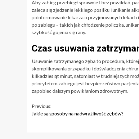
Aby zabieg przebiegł sprawnie i bez powikłań, pa
zaleca się zjedzenie lekkiego posiłku i unikanie al
poinformowanie lekarza o przyjmowanych lekach i 
po zabiegu – takich jak chłodzenie policzka, unika
szybkość gojenia się rany.
Czas usuwania zatrzyman
Usuwanie zatrzymanego zęba to procedura, której 
skomplikowania przypadku i doświadczenia chirur
kilkadziesiąt minut, natomiast w trudniejszych mo
priorytetem zabiegu jest bezpieczeństwo pacjent
zapobiec dalszym powikłaniom zdrowotnym.
Continue
Previous:
Jakie są sposoby na nadwrażliwość zębów?
Reading