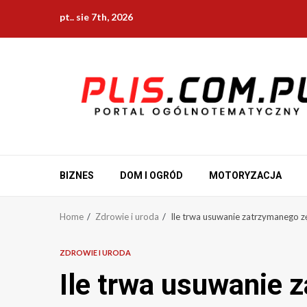
Skip
pt.. sie 7th, 2026
to
content
BIZNES
DOM I OGRÓD
MOTORYZACJA
Home
Zdrowie i uroda
Ile trwa usuwanie zatrzymanego zę
ZDROWIE I URODA
Ile trwa usuwanie 