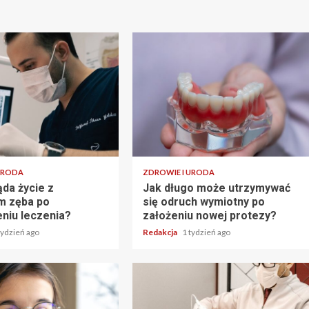
URODA
ZDROWIE I URODA
ąda życie z
Jak długo może utrzymywać
m zęba po
się odruch wymiotny po
niu leczenia?
założeniu nowej protezy?
tydzień ago
Redakcja
1 tydzień ago