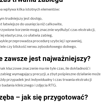
a wpływa kilka istotnych elementów:
tym trudniejszy jest dostęp,
 łatwiejsze do usunięcia niż całkowite,
zywione korzenie mogą znacznie wydłużyć czas ekstrakcji,
ej elastyczna, co ułatwia zabieg,
wykle przeprowadza procedurę szybciej i sprawniej,
rbiele czy bliskość nerwu zębodołowego dolnego.
e zawsze jest najważniejszy?
nak kluczowe znaczenie ma nie tyle czas, ile dokładność i
zabieg wymagający precyzji, a zbyt pośpieszne działanie może
dy przypadek jest indywidualny i czas trwania ekstrakcji
 badania klinicznego i zdjęcia RTG.
ęba – jak się przygotować?