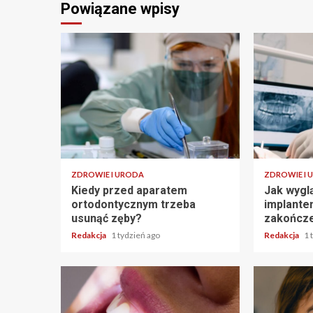
Powiązane wpisy
ZDROWIE I URODA
ZDROWIE I 
Kiedy przed aparatem
Jak wygl
ortodontycznym trzeba
implante
usunąć zęby?
zakończe
Redakcja
1 tydzień ago
Redakcja
1 