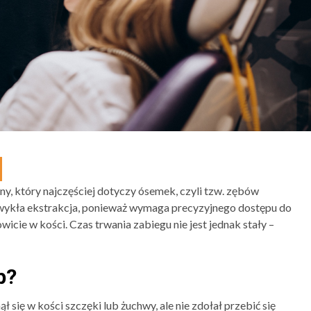
y, który najczęściej dotyczy ósemek, czyli tzw. zębów
 zwykła ekstrakcja, ponieważ wymaga precyzyjnego dostępu do
wicie w kości. Czas trwania zabiegu nie jest jednak stały –
b?
się w kości szczęki lub żuchwy, ale nie zdołał przebić się