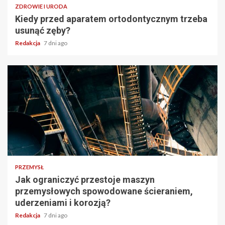
ZDROWIE I URODA
Kiedy przed aparatem ortodontycznym trzeba
usunąć zęby?
Redakcja
7 dni ago
PRZEMYSŁ
Jak ograniczyć przestoje maszyn
przemysłowych spowodowane ścieraniem,
uderzeniami i korozją?
Redakcja
7 dni ago