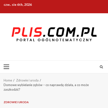
Skip
czw.. sie 6th, 2026
to
content
Primary
Menu
Home
Zdrowie i uroda
Domowe wybielanie zębów – co naprawdę działa, a co może
zaszkodzić?
ZDROWIE I URODA