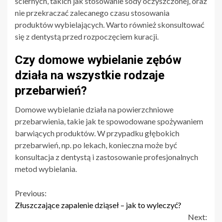
ściernych, takich jak stosowanie sody oczyszczonej, oraz
nie przekraczać zalecanego czasu stosowania
produktów wybielających. Warto również skonsultować
się z dentystą przed rozpoczęciem kuracji.
Czy domowe wybielanie zębów
działa na wszystkie rodzaje
przebarwień?
Domowe wybielanie działa na powierzchniowe
przebarwienia, takie jak te spowodowane spożywaniem
barwiących produktów. W przypadku głębokich
przebarwień, np. po lekach, konieczna może być
konsultacja z dentystą i zastosowanie profesjonalnych
metod wybielania.
Continue
Previous:
Złuszczające zapalenie dziąseł – jak to wyleczyć?
Reading
Next: