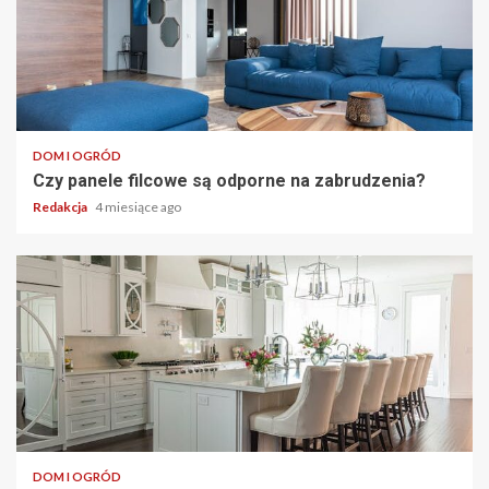
DOM I OGRÓD
Czy panele filcowe są odporne na zabrudzenia?
Redakcja
4 miesiące ago
DOM I OGRÓD