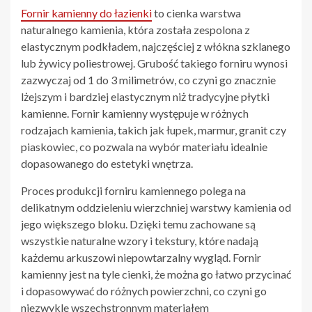
Fornir kamienny do łazienki
to cienka warstwa
naturalnego kamienia, która została zespolona z
elastycznym podkładem, najczęściej z włókna szklanego
lub żywicy poliestrowej. Grubość takiego forniru wynosi
zazwyczaj od 1 do 3 milimetrów, co czyni go znacznie
lżejszym i bardziej elastycznym niż tradycyjne płytki
kamienne. Fornir kamienny występuje w różnych
rodzajach kamienia, takich jak łupek, marmur, granit czy
piaskowiec, co pozwala na wybór materiału idealnie
dopasowanego do estetyki wnętrza.
Proces produkcji forniru kamiennego polega na
delikatnym oddzieleniu wierzchniej warstwy kamienia od
jego większego bloku. Dzięki temu zachowane są
wszystkie naturalne wzory i tekstury, które nadają
każdemu arkuszowi niepowtarzalny wygląd. Fornir
kamienny jest na tyle cienki, że można go łatwo przycinać
i dopasowywać do różnych powierzchni, co czyni go
niezwykle wszechstronnym materiałem