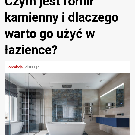
Czym jest fornir
kamienny i dlaczego
warto go użyć w
łazience?
Redakcja
2 lata ago