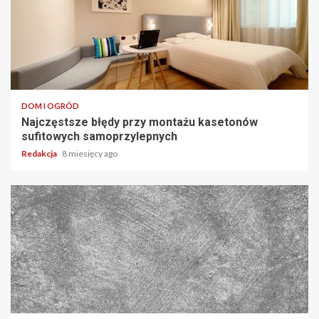
DOM I OGRÓD
Najczęstsze błędy przy montażu kasetonów
sufitowych samoprzylepnych
Redakcja
8 miesięcy ago