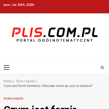
Skip
pon.. sie 10th, 2026
to
content
Primary
Menu
Home
Dom i ogród
Czym jest fornir kamienny i dlaczego warto go użyć w łazience?
DOM I OGRÓD