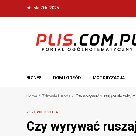
Skip
pt.. sie 7th, 2026
to
content
BIZNES
DOM I OGRÓD
MOTORYZACJA
Home
Zdrowie i uroda
Czy wyrywać ruszające się zęby m
ZDROWIE I URODA
Czy wyrywać rusza