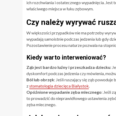
ich rozchwiania i ostatecznego wypadnięcia. Jest 
właściwego miejsca w łuku zębowym.
Czy należy wyrywać rusza
W większości przypadków nie ma potrzeby wyrywa
wypadają samoistnie podczas jedzenia lub gdy dzie
Pozostawienie procesu naturze pozwala na stopniow
Kiedy warto interweniować?
Ząb jest bardzo luźny i przeszkadza dziecku
: J
dyskomfort podczas jedzenia czy mówienia, można 
Ból lub obrzęk
: Jeśli ruszający się ząb powoduje 
z
stomatologia dziecięca Białystok
.
Opóźnione wypadanie zęba mlecznego
: Jeśli 
to prowadzić do nieprawidłowego ustawienia zębó
zęba mlecznego.