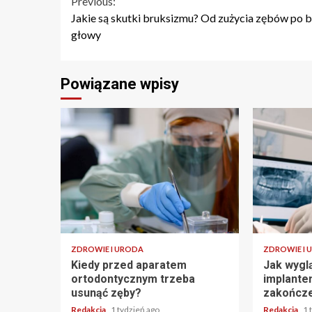
Continue
Previous:
Jakie są skutki bruksizmu? Od zużycia zębów po b
Reading
głowy
Powiązane wpisy
ZDROWIE I URODA
ZDROWIE I 
Kiedy przed aparatem
Jak wygl
ortodontycznym trzeba
implante
usunąć zęby?
zakończe
Redakcja
1 tydzień ago
Redakcja
1 