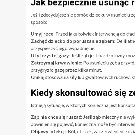
Jak bezpiecznie usunąć r
Jeśli zdecydujesz się pomóc dziecku w usunięciu zę
sposób:
Umyj ręce
: Przed jakąkolwiek interwencją dokła
Zachęć dziecko do poruszania zębem
: Delikat
przyspieszyć jego wypadnięcie.
Użyj czystej gazy
: Jeśli ząb jest bardzo luźny, m
Zatrzymaj krwawienie
: Po usunięciu zęba przyłó
przygryzło gazę przez kilka minut.
Unikaj stosowania siły lub gwałtownych ruchów, 
Kiedy skonsultować się 
Istnieją sytuacje, w których konieczna jest konsult
Ząb nie chce się ruszać
: Jeśli ząb mleczny nie wy
powinien się pojawić, konieczna może być interwe
Objawy infekcji
: Ból, obrzęk, zaczerwienienie d