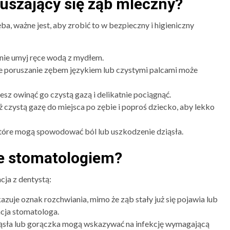
uszający się ząb mleczny?
ba, ważne jest, aby zrobić to w bezpieczny i higieniczny
dnie umyj ręce wodą z mydłem.
ne poruszanie zębem językiem lub czystymi palcami może
ożesz owinąć go czystą gazą i delikatnie pociągnąć.
ż czystą gazę do miejsca po zębie i poproś dziecko, aby lekko
które mogą spowodować ból lub uszkodzenie dziąsła.
ze stomatologiem?
acja z dentystą:
kazuje oznak rozchwiania, mimo że ząb stały już się pojawia lub
ncja stomatologa.
ziąsła lub gorączka mogą wskazywać na infekcję wymagającą