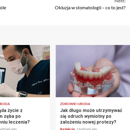
Next:
óle
Okluzja w stomatologii – co to jest?
URODA
ZDROWIE I URODA
ąda życie z
Jak długo może utrzymywać
m zęba po
się odruch wymiotny po
niu leczenia?
założeniu nowej protezy?
tydzień ago
Redakcja
1 tydzień ago