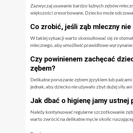
Zazwyczaj usuwanie bardzo luźnych zębów mlecznyc
większości zresorbowane. Dziecko może odczuwać 
Co zrobić, jeśli ząb mleczny nie
W takiej sytuacji warto skonsultować się ze stomat
mlecznego, aby umożliwić prawidłowe wyrzynanie s
Czy powinienem zachęcać dziec
zębem?
Delikatne poruszanie zębem językiem lub palcami
jednak, aby dziecko nie używało zbyt dużej siły ani 
Jak dbać o higienę jamy ustne
Należy kontynuować regularne szczotkowanie zęb
warto zwrócić na delikatne mycie okolic ruszając