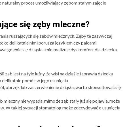
to naturalny proces umożliwiający zębom stałym zajęcie
jące się zęby mleczne?
nia ruszających się zębów mlecznych. Zęby te zazwyczaj
cko delikatnie nimi porusza językiem czy palcami.
e gojenie się dziąsła i minimalizuje dyskomfort dla dziecka.
eśli ząb jest na tyle luźny, że wisi na dziąśle i sprawia dziecku
delikatnie pomóc w jego usunięciu.
ból, obrzęk lub zaczerwienienie dziąsła, warto skonsultować się
ząb mleczny nie wypada, mimo że ząb stały już się pojawia, może
w. W takiej sytuacji stomatolog może zdecydować o usunięciu