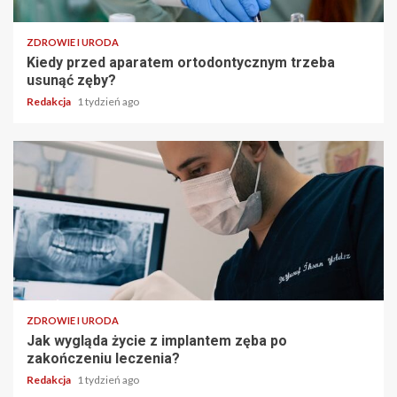
ZDROWIE I URODA
Kiedy przed aparatem ortodontycznym trzeba
usunąć zęby?
Redakcja
1 tydzień ago
ZDROWIE I URODA
Jak wygląda życie z implantem zęba po
zakończeniu leczenia?
Redakcja
1 tydzień ago