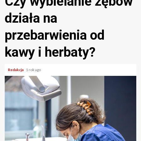
Czy wybielanie zębów
działa na
przebarwienia od
kawy i herbaty?
Redakcja
1 rok ago