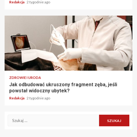
Redakcja
2 tygodnie ago
ZDROWIE I URODA
Jak odbudować ukruszony fragment zęba, jeśli
powstał widoczny ubytek?
Redakcja
2 tygodnie ago
Szukaj: