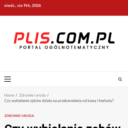
Skip
niedz.. sie 9th, 2026
to
content
Primary
Menu
Home
Zdrowie i uroda
Czy wybielanie zębów działa na przebarwienia od kawy i herbaty?
ZDROWIE I URODA