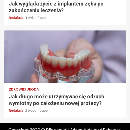
Jak wygląda życie z implantem zęba po
zakończeniu leczenia?
Redakcja
1 tydzień ago
ZDROWIE I URODA
Jak długo może utrzymywać się odruch
wymiotny po założeniu nowej protezy?
Redakcja
2 tygodnie ago
Copyright 2020 © Plis.com.pl
|
Magnitude
by AF themes.