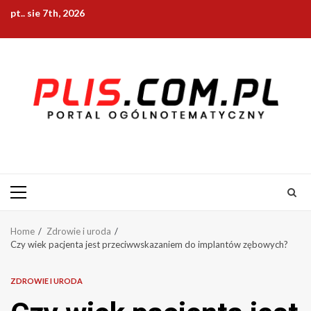
Skip
pt.. sie 7th, 2026
to
content
Primary
Menu
Home
Zdrowie i uroda
Czy wiek pacjenta jest przeciwwskazaniem do implantów zębowych?
ZDROWIE I URODA