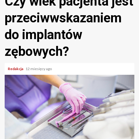
Czy wiek pacjenta jest
przeciwwskazaniem
do implantów
zębowych?
Redakcja
12 miesięcy ago