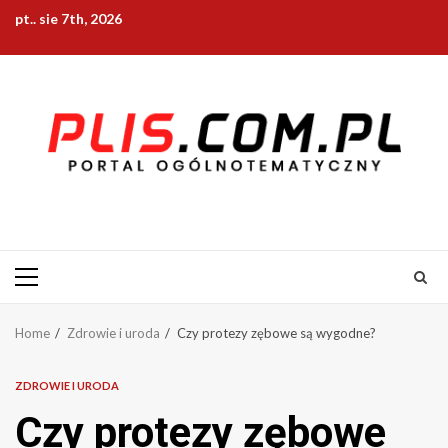
Skip
pt.. sie 7th, 2026
to
content
Primary
Menu
Home
Zdrowie i uroda
Czy protezy zębowe są wygodne?
ZDROWIE I URODA
Czy protezy zębowe