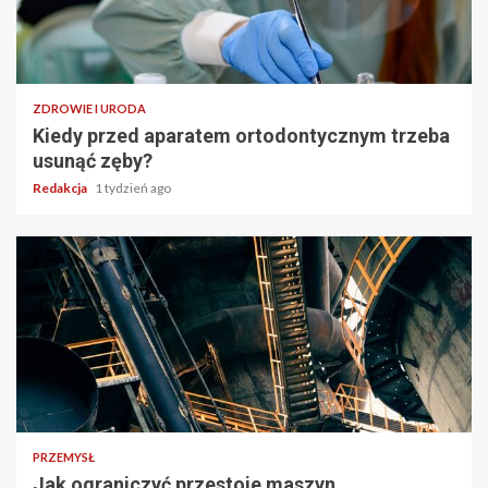
ZDROWIE I URODA
Kiedy przed aparatem ortodontycznym trzeba
usunąć zęby?
Redakcja
1 tydzień ago
PRZEMYSŁ
Jak ograniczyć przestoje maszyn