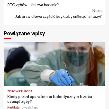
Continue
RTG zębów – ile trwa badanie?
Reading
Next:
Jak prawidłowo czyścić język, aby uniknąć halitozy?
Powiązane wpisy
ZDROWIE I URODA
Kiedy przed aparatem ortodontycznym trzeba
usunąć zęby?
Redakcja
1 tydzień ago