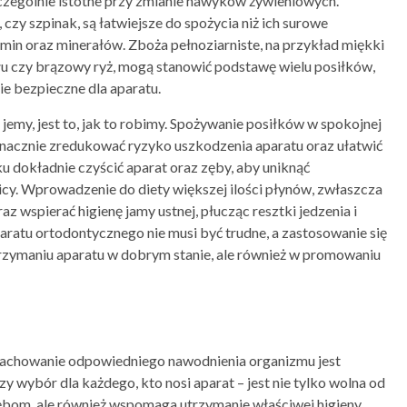
ególnie istotne przy zmianie nawyków żywieniowych.
zy szpinak, są łatwiejsze do spożycia niż ich surowe
min oraz minerałów. Zboża pełnoziarniste, na przykład miękki
łu czy brązowy ryż, mogą stanowić podstawę wielu posiłków,
ie bezpieczne dla aparatu.
 jemy, jest to, jak to robimy. Spożywanie posiłków w spokojnej
znacznie zredukować ryzyko uszkodzenia aparatu oraz ułatwić
ku dokładnie czyścić aparat oraz zęby, aby uniknąć
icy. Wprowadzenie do diety większej ilości płynów, zwłaszcza
 wspierać higienę jamy ustnej, płucząc resztki jedzenia i
aratu ortodontycznego nie musi być trudne, a zastosowanie się
zymaniu aparatu w dobrym stanie, ale również w promowaniu
zachowanie odpowiedniego nawodnienia organizmu jest
y wybór dla każdego, kto nosi aparat – jest nie tylko wolna od
zębom, ale również wspomaga utrzymanie właściwej higieny