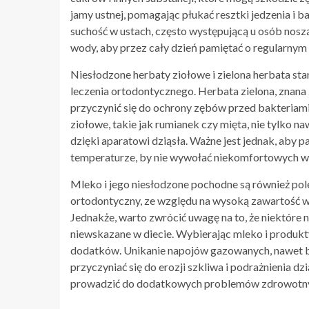
jamy ustnej, pomagając płukać resztki jedzenia i 
suchość w ustach, często występującą u osób nosz
wody, aby przez cały dzień pamiętać o regularnym
Niesłodzone herbaty ziołowe i zielona herbata st
leczenia ortodontycznego. Herbata zielona, znan
przyczynić się do ochrony zębów przed bakteriam
ziołowe, takie jak rumianek czy mięta, nie tylko n
dzięki aparatowi dziąsła. Ważne jest jednak, aby
temperaturze, by nie wywołać niekomfortowych wr
Mleko i jego niesłodzone pochodne są również pol
ortodontyczny, ze względu na wysoką zawartość wa
Jednakże, warto zwrócić uwagę na to, że niektóre
niewskazane w diecie. Wybierając mleko i produkty
dodatków. Unikanie napojów gazowanych, nawet b
przyczyniać się do erozji szkliwa i podrażnienia 
prowadzić do dodatkowych problemów zdrowotn