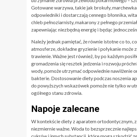
utrzymanie zdrowia przewodu pokarmowego – szcz
Gotowane warzywa, takie jak brokuły, marchewka, c
odpowiedniki i dostarczają cennego błonnika, wita
chleb pełnoziarnisty, makarony z pełnego przemia
zapewniając niezbędną energię i będąc jednocześn
Należy jednak pamiętać, że równie istotne co to, co
atmosferze, dokładne gryzienie i połykanie może 
trawienie. Ważne jest również, by po każdym posił
gromadzenia się resztek jedzenia i rozwoju próchn
wody, pomoże utrzymać odpowiednie nawilżenie oraz
bakterie. Dostosowanie diety podczas noszenia ap
do powyższych wskazówek pomoże nie tylko w utr
ogólnego stanu zdrowia.
Napoje zalecane
W kontekście diety z aparatem ortodontycznym, 
niezmiernie ważne. Woda to bezsprzecznie najlepsz
cukrów i innych substancji, które mogą szkodzić 