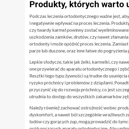
Produkty, których warto 
Podczas leczenia ortodontycznego ważne jest, ab
i negatywnie wpływać na proces leczenia. Produkty 
czy twardy karmel powinny zostać wyeliminowane
uszkodzenia zamków, drutów, czy nawet złamania
ortodonty i może opóźnić proces leczenia. Zamias
parze lub duszone, oraz inne łatwe do pogryzienia 
Lepkie słodycze, takie jak żelki, karmelki, czy naw
one przywierać do aparatu ortodontycznego i zębów
Resztki tego typu żywności są trudne do usunięcia 
ryzyko próchnicy i problemów z dziąsłami. Ponad
przyczynić się do rozwoju próchnicy, co jest szcz
utrudnia to dostęp do wszystkich zakamarków zę
Należy również zachować ostrożność wobec produ
dyskomfort, a nawet ból szczególnie wrażliwych z
lodów czy gorących zup, mogą prowadzić do tymc
osób noszących aparaty ortodontyczne. Aby unikn