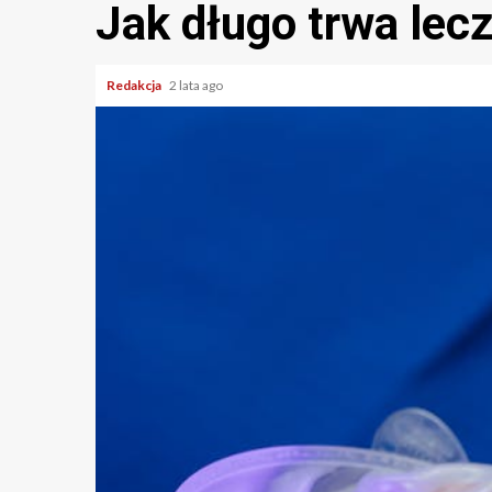
Jak długo trwa lec
Redakcja
2 lata ago