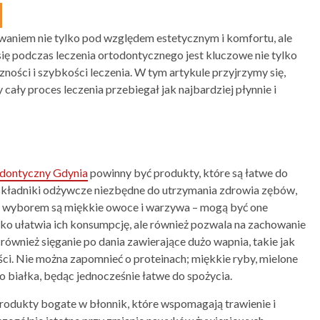
aniem nie tylko pod względem estetycznym i komfortu, ale
ię podczas leczenia ortodontycznego jest kluczowe nie tylko
zności i szybkości leczenia. W tym artykule przyjrzymy się,
by cały proces leczenia przebiegał jak najbardziej płynnie i
odontyczny Gdynia
powinny być produkty, które są łatwe do
w składniki odżywcze niezbędne do utrzymania zdrowia zębów,
nym wyborem są miękkie owoce i warzywa – mogą być one
lko ułatwia ich konsumpcję, ale również pozwala na zachowanie
 również sięganie po dania zawierające dużo wapnia, takie jak
ości. Nie można zapomnieć o proteinach; miękkie ryby, mielone
ło białka, będąc jednocześnie łatwe do spożycia.
odukty bogate w błonnik, które wspomagają trawienie i