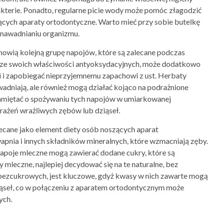
bakterie. Ponadto, regularne picie wody może pomóc złagodzić
ących aparaty ortodontyczne. Warto mieć przy sobie butelkę
 nawadnianiu organizmu.
anowią kolejną grupę napojów, które są zalecane podczas
a ze swoich właściwości antyoksydacyjnych, może dodatkowo
i i zapobiegać nieprzyjemnemu zapachowi z ust. Herbaty
awadniają, ale również mogą działać kojąco na podrażnione
 pamiętać o spożywaniu tych napojów w umiarkowanej
ażeń wrażliwych zębów lub dziąseł.
ecane jako element diety osób noszących aparat
pnia i innych składników mineralnych, które wzmacniają zęby.
 napoje mleczne mogą zawierać dodane cukry, które są
 mleczne, najlepiej decydować się na te naturalne, bez
ezcukrowych, jest kluczowe, gdyż kwasy w nich zawarte mogą
dziąseł, co w połączeniu z aparatem ortodontycznym może
ych.