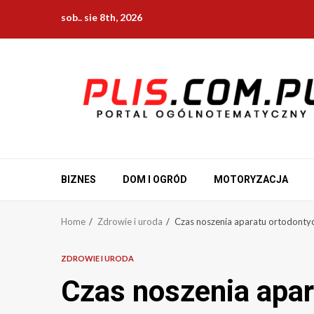
Skip
sob.. sie 8th, 2026
to
content
BIZNES
DOM I OGRÓD
MOTORYZACJA
Home
Zdrowie i uroda
Czas noszenia aparatu ortodontyc
ZDROWIE I URODA
Czas noszenia apar