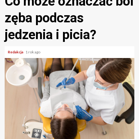
Co może oznaczać ból
zęba podczas
jedzenia i picia?
Redakcja
1 rok ago