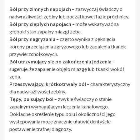
Ból przy zimnych napojach
– zazwyczaj świadczy o
nadwrażliwości zębiny lub początkowej fazie próchnicy.
Ból przy ciepłych napojach
– może wskazywać na
głęboki stan zapalny miazgi zęba.
Ból przy nagryzaniu
– często wynika z pęknięcia
korony, przeciążenia zgryzowego lub zapalenia tkanek
przywierzchołkowych.
Ból utrzymujący się po zakończeniu jedzenia
–
sugeruje, że zapalenie objęło miazgę lub tkanki wokół
zęba.
Przeszywający, krótkotrwały ból
– charakterystyczny
dla nadwrażliwości zębiny.
Tępy, pulsujący ból
– zwykle świadczy o stanie
zapalnym wymagającym leczenia kanałowego.
Dokładne określenie typu bólu i okoliczności jego
występowania może znacznie ułatwić dentyście
postawienie trafnej diagnozy.