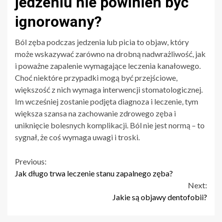
jedzeniu nie powinien być
ignorowany?
Ból zęba podczas jedzenia lub picia to objaw, który
może wskazywać zarówno na drobną nadwrażliwość, jak
i poważne zapalenie wymagające leczenia kanałowego.
Choć niektóre przypadki mogą być przejściowe,
większość z nich wymaga interwencji stomatologicznej.
Im wcześniej zostanie podjęta diagnoza i leczenie, tym
większa szansa na zachowanie zdrowego zęba i
uniknięcie bolesnych komplikacji. Ból nie jest normą – to
sygnał, że coś wymaga uwagi i troski.
Continue
Previous:
Jak długo trwa leczenie stanu zapalnego zęba?
Reading
Next:
Jakie są objawy dentofobii?