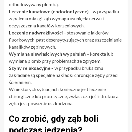
odbudowywany plombą.
Leczenie kanałowe (endodontyczne)
– w przypadku
zapalenia miazgi ząb wymaga usunięcia nerwu i
oczyszczenia kanałów korzeniowych.
Leczenie nadwrażliwości
– stosowanie lakierów
fluorkowych, past desensytyzujących oraz uszczelnianie
kanalików zębinowych.
Wymiana niewłaściwych wypełnień
– korekta lub
wymiana plomb przy problemach ze zgryzem.
Szyny relaksacyjne
– w przypadku bruksizmu
zakładane są specjalne nakładki chroniące zęby przed
ścieraniem.
W niektórych sytuacjach konieczne jest leczenie
chirurgiczne lub protetyczne, zwłaszcza jeśli struktura
zęba jest poważnie uszkodzona.
Co zrobić, gdy ząb boli
podczas jedzenia?