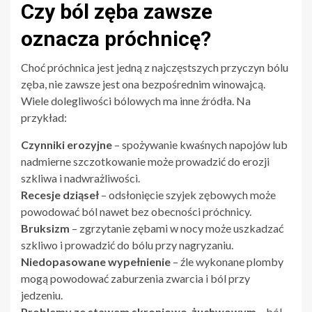
Czy ból zęba zawsze
oznacza próchnicę?
Choć próchnica jest jedną z najczęstszych przyczyn bólu
zęba, nie zawsze jest ona bezpośrednim winowajcą.
Wiele dolegliwości bólowych ma inne źródła. Na
przykład:
Czynniki erozyjne
– spożywanie kwaśnych napojów lub
nadmierne szczotkowanie może prowadzić do erozji
szkliwa i nadwrażliwości.
Recesje dziąseł
– odsłonięcie szyjek zębowych może
powodować ból nawet bez obecności próchnicy.
Bruksizm
– zgrzytanie zębami w nocy może uszkadzać
szkliwo i prowadzić do bólu przy nagryzaniu.
Niedopasowane wypełnienie
– źle wykonane plomby
mogą powodować zaburzenia zwarcia i ból przy
jedzeniu.
Problemy ze stawem skroniowo-żuchwowym
– ból