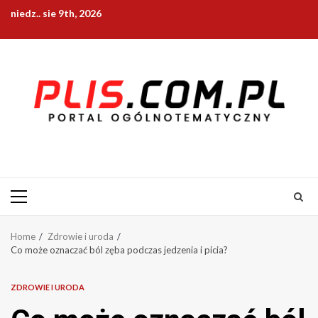
Skip
niedz.. sie 9th, 2026
to
content
Primary
Menu
Home
Zdrowie i uroda
Co może oznaczać ból zęba podczas jedzenia i picia?
ZDROWIE I URODA