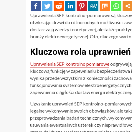
Uprawnienia SEP kontrolno-pomiarowe są kluczow
otwierając drzwi do różnorodnych możliwości zaw
dostarczają wiedzy teoretycznej, ale także prakt
branży elektroenergetycznej. Oto, dlaczego warto
Kluczowa rola uprawnie
Uprawnienia SEP kontrolno pomiarowe
odgrywają 
kluczową funkcję w zapewnianiu bezpieczeństwa i s
wynika przede wszystkim z konieczności zachow
funkcjonowania systemów elektroenergetycznych, 
zapewnienia ciągłości dostaw energii elektrycznej.
Uzyskanie uprawnień SEP kontrolno-pomiarowych 
legalne wykonywanie swoich obowiązków, ale takż
przeprowadzania badań technicznych, wykonywania
usuwania ewentualnych usterek czy nieprawidłowoś
stanowią kluczowy element zapewniający wysoką j