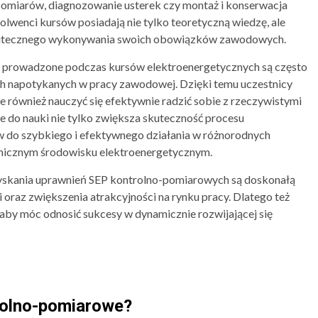
pomiarów, diagnozowanie usterek czy montaż i konserwacja
lwenci kursów posiadają nie tylko teoretyczną wiedzę, ale
skutecznego wykonywania swoich obowiązków zawodowych.
ne prowadzone podczas kursów elektroenergetycznych są często
h napotykanych w pracy zawodowej. Dzięki temu uczestnicy
le również nauczyć się efektywnie radzić sobie z rzeczywistymi
do nauki nie tylko zwiększa skuteczność procesu
w do szybkiego i efektywnego działania w różnorodnych
micznym środowisku elektroenergetycznym.
yskania uprawnień SEP kontrolno-pomiarowych są doskonałą
 oraz zwiększenia atrakcyjności na rynku pracy. Dlatego też
 aby móc odnosić sukcesy w dynamicznie rozwijającej się
rolno-pomiarowe?