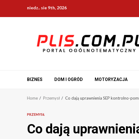
Skip
niedz.. sie 9th, 2026
to
content
BIZNES
DOM I OGRÓD
MOTORYZACJA
Home
Przemysł
Co dają uprawnienia SEP kontrolno-pom
PRZEMYSŁ
Co dają uprawnieni