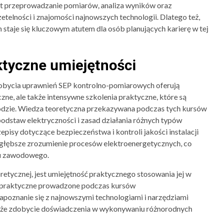
est przeprowadzanie pomiarów, analiza wyników oraz
telności i znajomości najnowszych technologii. Dlatego też,
taje się kluczowym atutem dla osób planujących karierę w tej
ktyczne umiejętności
bycia uprawnień SEP kontrolno-pomiarowych oferują
zne, ale także intensywne szkolenia praktyczne, które są
dzie. Wiedza teoretyczna przekazywana podczas tych kursów
odstaw elektryczności i zasad działania różnych typów
episy dotyczące bezpieczeństwa i kontroli jakości instalacji
 głębsze zrozumienie procesów elektroenergetycznych, co
ju zawodowego.
oretycznej, jest umiejętność praktycznego stosowania jej w
a praktyczne prowadzone podczas kursów
poznanie się z najnowszymi technologiami i narzędziami
akże zdobycie doświadczenia w wykonywaniu różnorodnych