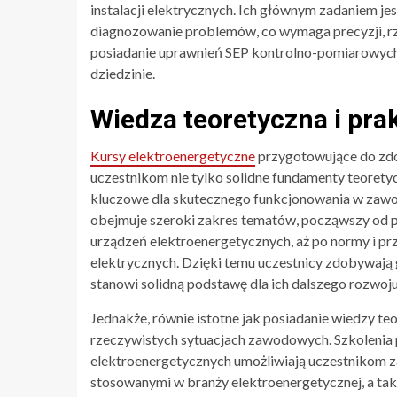
instalacji elektrycznych. Ich głównym zadaniem j
diagnozowanie problemów, co wymaga precyzji, rze
posiadanie uprawnień SEP kontrolno-pomiarowych s
dziedzinie.
Wiedza teoretyczna i pra
Kursy elektroenergetyczne
przygotowujące do zdo
uczestnikom nie tylko solidne fundamenty teoretyc
kluczowe dla skutecznego funkcjonowania w zawo
obejmuje szeroki zakres tematów, począwszy od p
urządzeń elektroenergetycznych, aż po normy i prz
elektrycznych. Dzięki temu uczestnicy zdobywają
stanowi solidną podstawę dla ich dalszego rozwo
Jednakże, równie istotne jak posiadanie wiedzy te
rzeczywistych sytuacjach zawodowych. Szkoleni
elektroenergetycznych umożliwiają uczestnikom za
stosowanymi w branży elektroenergetycznej, a t