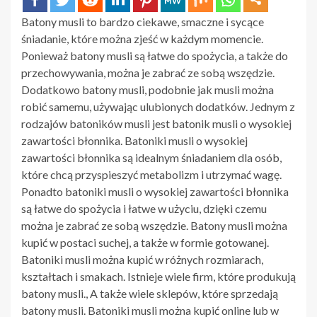
Batony musli to bardzo ciekawe, smaczne i sycące
śniadanie, które można zjeść w każdym momencie.
Ponieważ batony musli są łatwe do spożycia, a także do
przechowywania, można je zabrać ze sobą wszędzie.
Dodatkowo batony musli, podobnie jak musli można
robić samemu, używając ulubionych dodatków. Jednym z
rodzajów batoników musli jest batonik musli o wysokiej
zawartości błonnika. Batoniki musli o wysokiej
zawartości błonnika są idealnym śniadaniem dla osób,
które chcą przyspieszyć metabolizm i utrzymać wagę.
Ponadto batoniki musli o wysokiej zawartości błonnika
są łatwe do spożycia i łatwe w użyciu, dzięki czemu
można je zabrać ze sobą wszędzie. Batony musli można
kupić w postaci suchej, a także w formie gotowanej.
Batoniki musli można kupić w różnych rozmiarach,
kształtach i smakach. Istnieje wiele firm, które produkują
batony musli., A także wiele sklepów, które sprzedają
batony musli. Batoniki musli można kupić online lub w