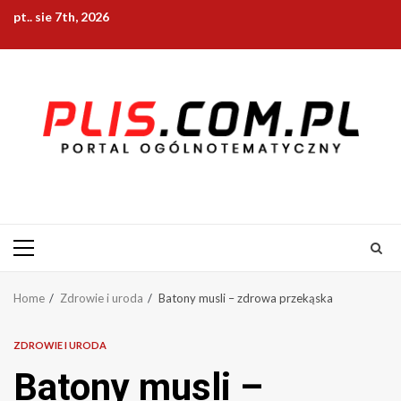
Skip
pt.. sie 7th, 2026
to
content
Primary
Menu
Home
Zdrowie i uroda
Batony musli – zdrowa przekąska
ZDROWIE I URODA
Batony musli –