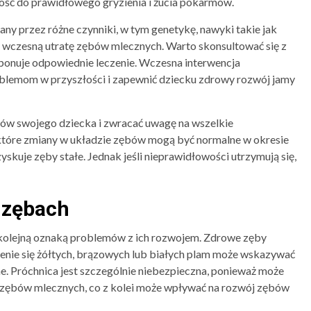
ność do prawidłowego gryzienia i żucia pokarmów.
 przez różne czynniki, w tym genetykę, nawyki takie jak
z wczesną utratę zębów mlecznych. Warto skonsultować się z
oponuje odpowiednie leczenie. Wczesna interwencja
lemom w przyszłości i zapewnić dziecku zdrowy rozwój jamy
bów swojego dziecka i zwracać uwagę na wszelkie
ektóre zmiany w układzie zębów mogą być normalne w okresie
yskuje zęby stałe. Jednak jeśli nieprawidłowości utrzymują się,
 zębach
 kolejną oznaką problemów z ich rozwojem. Zdrowe zęby
ienie się żółtych, brązowych lub białych plam może wskazywać
e. Próchnica jest szczególnie niebezpieczna, ponieważ może
ty zębów mlecznych, co z kolei może wpływać na rozwój zębów