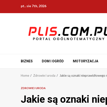
Skip
pt.. sie 7th, 2026
to
content
BIZNES
DOM I OGRÓD
MOTORYZACJA
Home
Zdrowie i uroda
Jakie są oznaki nieprawidłowego 
ZDROWIE I URODA
Jakie są oznaki ni