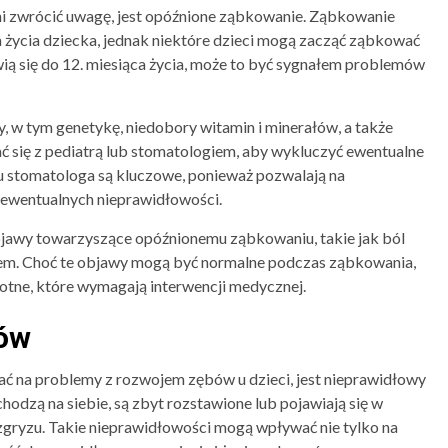
ni zwrócić uwagę, jest opóźnione ząbkowanie. Ząbkowanie
m życia dziecka, jednak niektóre dzieci mogą zacząć ząbkować
awią się do 12. miesiąca życia, może to być sygnałem problemów
 w tym genetykę, niedobory witamin i minerałów, a także
 się z pediatrą lub stomatologiem, aby wykluczyć ewentualne
u stomatologa są kluczowe, ponieważ pozwalają na
 ewentualnych nieprawidłowości.
bjawy towarzyszące opóźnionemu ząbkowaniu, takie jak ból
snem. Choć te objawy mogą być normalne podczas ząbkowania,
tne, które wymagają interwencji medycznej.
bów
 na problemy z rozwojem zębów u dzieci, jest nieprawidłowy
hodzą na siebie, są zbyt rozstawione lub pojawiają się w
gryzu. Takie nieprawidłowości mogą wpływać nie tylko na