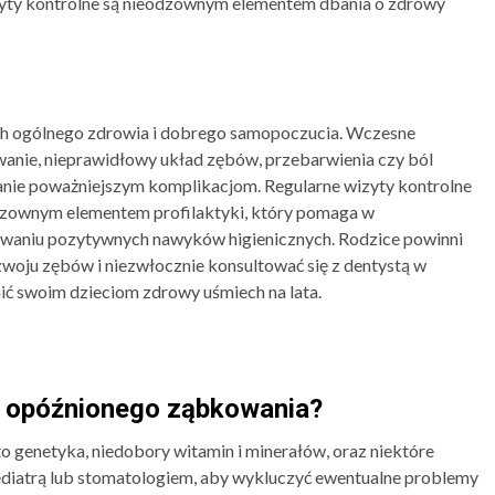
yty kontrolne są nieodzownym elementem dbania o zdrowy
ich ogólnego zdrowia i dobrego samopoczucia. Wczesne
anie, nieprawidłowy układ zębów, przebarwienia czy ból
anie poważniejszym komplikacjom. Regularne wizyty kontrolne
odzownym elementem profilaktyki, który pomaga w
owaniu pozytywnych nawyków higienicznych. Rodzice powinni
zwoju zębów i niezwłocznie konsultować się z dentystą w
ić swoim dzieciom zdrowy uśmiech na lata.
y opóźnionego ząbkowania?
 genetyka, niedobory witamin i minerałów, oraz niektóre
ediatrą lub stomatologiem, aby wykluczyć ewentualne problemy