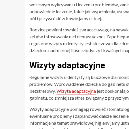
wczesnym wykrywaniu i leczeniu problemów, zanim 
odpowiednie leczenie, takie jak wypełnienia, usuw
ból i przywrócić zdrowie jamy ustnej.
Rodzice powinni również zwracać uwagę na nawyki
zębów i stosowania nici dentystycznej. Zapobiega
regularne wizyty u dentysty jest kluczowe dla zd
dzieciom nadmiernej ilości słodyczy i kwaśnych n
Wizyty adaptacyjne
Regularne wizyty u dentysty są kluczowe dla mon
problemów. Wprowadzenie dziecka do gabinetu s
bezstresowy.
Wizyta adaptacyjna
jest doskonałą o
gabinetu, co zmniejsza stres związany z przyszłym
Wizyty adaptacyjne pomagają również stomatologo
ewentualne problemy i zaplanować dalsze leczenie
informacje na temat prawidłowej higieny jamy us