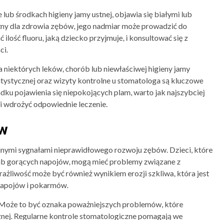
ub środkach higieny jamy ustnej, objawia się białymi lub
żny dla zdrowia zębów, jego nadmiar może prowadzić do
lość fluoru, jaką dziecko przyjmuje, i konsultować się z
ci.
niektórych leków, chorób lub niewłaściwej higieny jamy
ntystycznej oraz wizyty kontrolne u stomatologa są kluczowe
dku pojawienia się niepokojących plam, warto jak najszybciej
 i wdrożyć odpowiednie leczenie.
ów
ejnymi sygnałami nieprawidłowego rozwoju zębów. Dzieci, które
h lub gorących napojów, mogą mieć problemy związane z
ażliwość może być również wynikiem erozji szkliwa, która jest
apojów i pokarmów.
. Może to być oznaka poważniejszych problemów, które
nej. Regularne kontrole stomatologiczne pomagają we