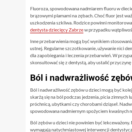
Fluoroza, spowodowana nadmiarem fluoru w diecie l
brązowymi plamami na zębach. Choć fluor jest wa
uszkodzenia szkliwa. Rodzice powinni monitorować i
dentysta dziecięcy Zabrze
w przypadku wątpliwoś
Inne przebarwienia mogą być wynikiem stosowania 
ustnej. Regularne szczotkowanie, używanie nici de
dla zapobiegania i leczenia przebarwień. W przypa
skonsultować się z dentystą, aby ustalić przyczynę
Ból i nadwrażliwość zęb
Ból i nadwrażliwość zębów u dzieci mogą być kol
skarżą się na ból podczas jedzenia, picia zimnyc
próchnicą, ubytkami czy chorobami dziąseł. Nadwr
spowodowana nadmiernym spożyciem kwaśnych n
Ból zębów u dzieci nie powinien być lekceważony
wymagają natychmiastowej interwencji dentystycz