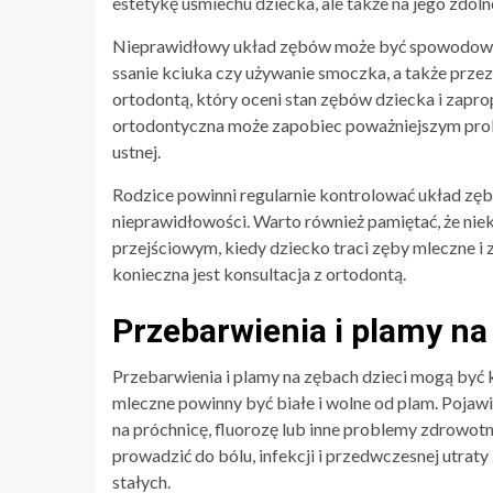
estetykę uśmiechu dziecka, ale także na jego zdol
Nieprawidłowy układ zębów może być spowodowany
ssanie kciuka czy używanie smoczka, a także prze
ortodontą, który oceni stan zębów dziecka i zapr
ortodontyczna może zapobiec poważniejszym prob
ustnej.
Rodzice powinni regularnie kontrolować układ zę
nieprawidłowości. Warto również pamiętać, że ni
przejściowym, kiedy dziecko traci zęby mleczne i z
konieczna jest konsultacja z ortodontą.
Przebarwienia i plamy na
Przebarwienia i plamy na zębach dzieci mogą być
mleczne powinny być białe i wolne od plam. Pojaw
na próchnicę, fluorozę lub inne problemy zdrowotn
prowadzić do bólu, infekcji i przedwczesnej utra
stałych.