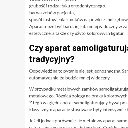
grubość i rodzaj łuku ortodontycznego,
barwa zębów pacjenta,
sposób ustawienia zamków na powierzchni zębów
Aparat może być bardziej lub mniej widoczny w za
estetyczne, a także czy użyto kolorowych ligatur.
Czy aparat samoligaturuj
tradycyjny?
Odpowiedź na to pytanie nie jest jednoznaczna. Sam
automatycznie, że będzie mniej widoczny.
W przypadku metalowych zamków samoligaturujący
metalowego. Różnica polega na braku kolorowych
Z tego względu aparat samoligaturujący bywa postr
klasycznym aparacie stosowane były intensywnie b
Jeżeli jednak porównuje się metalowy aparat samo
estetyczny może okazać się ten drugi. O widoczno