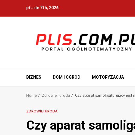
Skip
pt.. sie 7th, 2026
to
content
BIZNES
DOM I OGRÓD
MOTORYZACJA
Home
Zdrowie i uroda
Czy aparat samoligaturujący jest 
ZDROWIE I URODA
Czy aparat samoliga