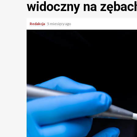
widoczny na zębac
Redakcja
5 miesięcy ago