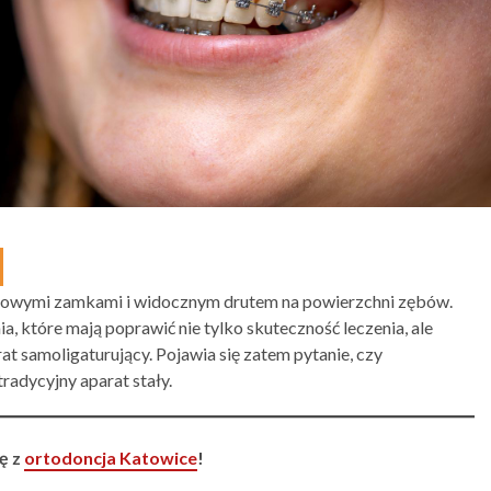
talowymi zamkami i widocznym drutem na powierzchni zębów.
, które mają poprawić nie tylko skuteczność leczenia, ale
rat samoligaturujący. Pojawia się zatem pytanie, czy
tradycyjny aparat stały.
ę z
ortodoncja Katowice
!