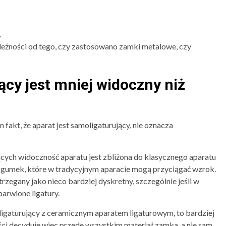
.
leżności od tego, czy zastosowano zamki metalowe, czy
ący jest mniej widoczny niż
 fakt, że aparat jest samoligaturujący, nie oznacza
ch widoczność aparatu jest zbliżona do klasycznego aparatu
 gumek, które w tradycyjnym aparacie mogą przyciągać wzrok.
zegany jako nieco bardziej dyskretny, szczególnie jeśli w
arwione ligatury.
ligaturujący z ceramicznym aparatem ligaturowym, to bardziej
ści decyduje więc przede wszystkim materiał zamka, a nie sam